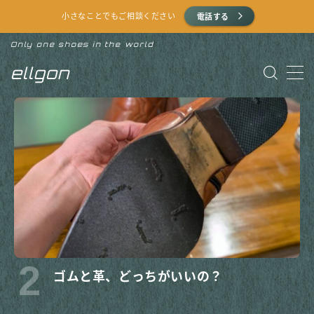
小さなことでもご相談ください
電話する
Only one shoes in the world
MENU
ellgon
HOME
提供サービス
よくある質問
お問い合わせ（LINE）
お問い合わせ（電話）
2
ゴムと革、どっちがいいの？
お問い合わせ（メール）