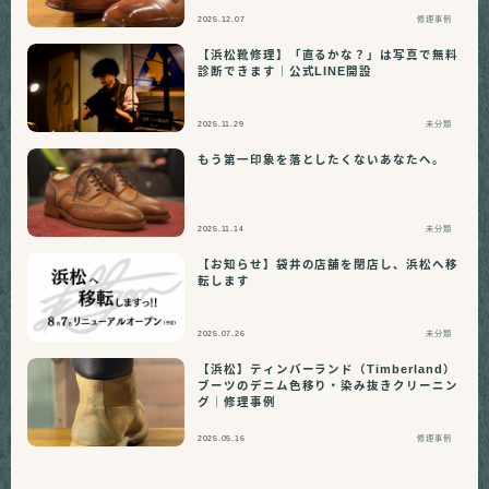
2025.12.07
修理事例
【浜松靴修理】「直るかな？」は写真で無料
診断できます｜公式LINE開設
2025.11.29
未分類
もう第一印象を落としたくないあなたへ。
2025.11.14
未分類
【お知らせ】袋井の店舗を閉店し、浜松へ移
転します
2025.07.26
未分類
【浜松】ティンバーランド（Timberland）
ブーツのデニム色移り・染み抜きクリーニン
グ｜修理事例
2025.05.16
修理事例