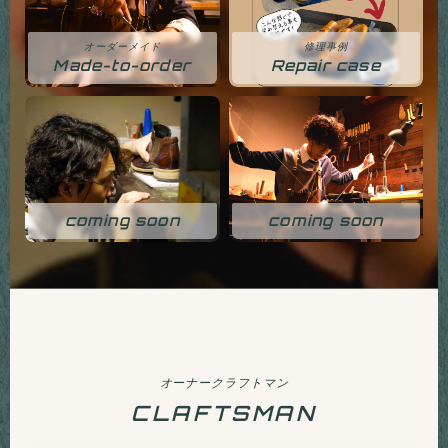
オーダーメイド
修理事例
Made-to-order
Repair case
coming soon
coming soon
オーナークラフトマン
CLAFTSMAN