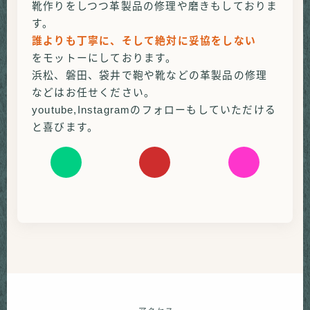
靴作りをしつつ革製品の修理や磨きもしておりま
す。
誰よりも丁寧に、そして絶対に妥協をしない
をモットーにしております。
浜松、磐田、袋井で鞄や靴などの革製品の修理
などはお任せください。
youtube,Instagramのフォローもしていただける
と喜びます。
ア
ア
ア
イ
イ
イ
コ
コ
コ
ン
ン
ン
リ
リ
リ
ン
ン
ン
ク
ク
ク