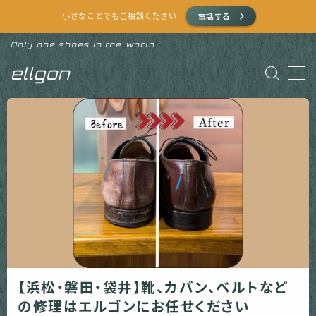
小さなことでもご相談ください
電話する
Only one shoes in the world
MENU
ellgon
HOME
提供サービス
よくある質問
お問い合わせ（LINE）
お問い合わせ（電話）
【浜松・磐田・袋井】靴、カバン、ベルトなど
お問い合わせ（メール）
の修理はエルゴンにお任せください