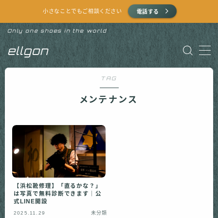
小さなことでもご相談ください
電話する
Only one shoes in the world
MENU
ellgon
HOME
TAG
提供サービス
メンテナンス
よくある質問
お問い合わせ（LINE）
お問い合わせ（電話）
【浜松靴修理】「直るかな？」
は写真で無料診断できます｜公
お問い合わせ（メール）
式LINE開設
2025.11.29
未分類